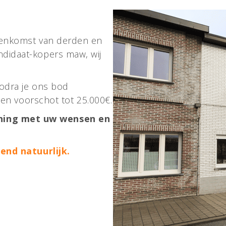
ssenkomst van derden en
didaat-kopers maw, wij
zodra je ons bod
 een voorschot tot 25.000€.
ning met uw wensen en
vend natuurlijk.