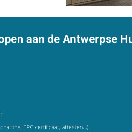
open aan de Antwerpse H
en
hatting, EPC certificaat, attesten…)