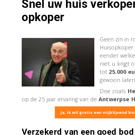
Snel uw huis verkope
opkoper
Geen zin in 
Huisopkoper k
eender welke
niet: u krijgt
tot
25.000 e
gewoon laten
Doe zoals
He
op de 25 jaar ervaring van de
Antwerpse H
Ja, ik wil gratis een vrijblijvend 
Verzekerd van een goed bod 