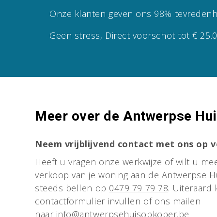
Onze klanten geven ons 98% tevredenh
Geen stress, Direct voorschot tot € 25.
Meer over de Antwerpse Hu
Neem vrijblijvend contact met ons op 
Heeft u vragen onze werkwijze of wilt u me
verkoop van je woning aan de Antwerpse H
steeds bellen op
0479 79 79 78
. Uiteraard
contactformulier invullen of ons mailen
naar
info@antwerpsehuisopkoper.be