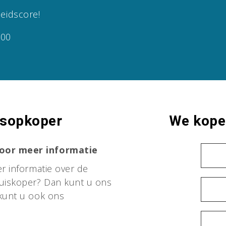
eidscore!
000
isopkoper
We kopen
voor meer informatie
er informatie over de
uiskoper? Dan kunt u ons
 kunt u ook ons