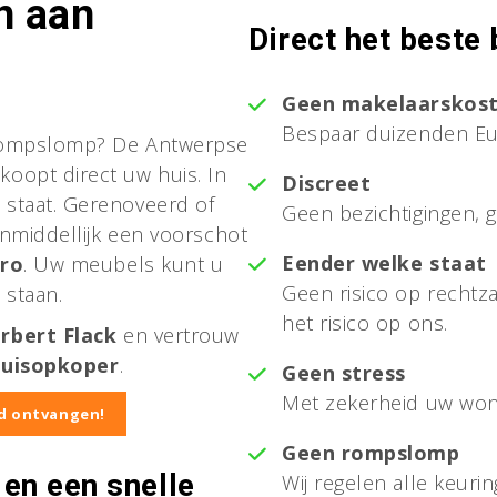
n aan
Direct het beste
Geen makelaarskos
Bespaar duizenden Eu
rompslomp? De Antwerpse
oopt direct uw huis. In
Discreet
 staat. Gerenoveerd of
Geen bezichtigingen, g
 onmiddellijk een voorschot
Eender welke staat
uro
. Uw meubels kunt u
Geen risico op recht
 staan.
het risico op ons.
rbert Flack
en vertrouw
uisopkoper
.
Geen stress
Met zekerheid uw woni
bod ontvangen!
Geen rompslomp
en een snelle
Wij regelen alle keuri