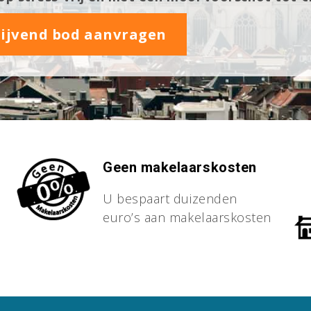
blijvend bod aanvragen
Geen makelaarskosten
U bespaart duizenden
euro’s aan makelaarskosten