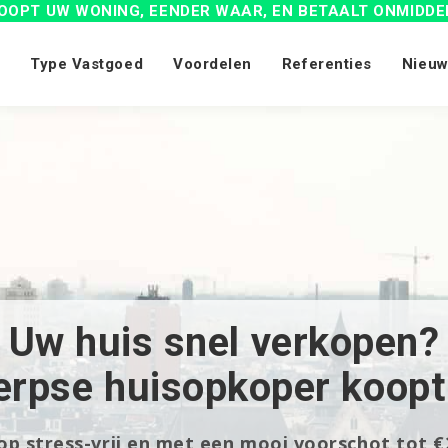
OOPT UW WONING, EENDER WAAR, EN BETAALT ONMIDDE
Type Vastgoed
Voordelen
Referenties
Nieuw
Uw huis snel verkopen?
rpse huisopkoper koopt
p stress-vrij en met een mooi voorschot tot €