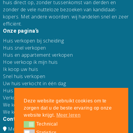
huis direct op, zonder tussenkomst van derden en
zonder de vele nutteloze bezoeken van kandidaat-
kopers. Met andere woorden: wij handelen snel en zeer
efficiënt.
Onze pagina’s
Huis verkopen bij scheiding
Huis snel verkopen
Huis en appartement verkopen
Hoe verkoop ik mijn huis
Ik koop uw huis
Snel huis verkopen
Uw huis verkocht in één dag
Huis verkopen zonder makelaar
Verkoop uw huis
Deze website gebruikt cookies om te
We kopen direct uw huis
zorgen dat u de beste ervaring op onze
We kopen uw huis
website krijgt.
Meer leren
Contacteer Ons
Technical
Technical
Mechelsesteenweg 271
Statistics
Statistics