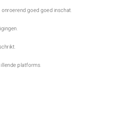
e onroerend goed goed inschat.
igingen.
chrikt.
illende platforms.