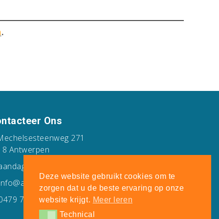
n
.
ntacteer Ons
echelsesteenweg 271
18 Antwerpen
andag tot Zondag 24/7
Deze website gebruikt cookies om te
info@antwerpsehuisopkoper.be
zorgen dat u de beste ervaring op onze
0479 79 79 78
website krijgt.
Meer leren
Technical
Technical