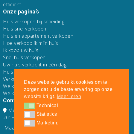
efficiënt.
Onze pagina’s
Huis verkopen bij scheiding
Huis snel verkopen
Huis en appartement verkopen
Hoe verkoop ik mijn huis
Ik koop uw huis
Snel huis verkopen
Uw huis verkocht in één dag
Huis verkopen zonder makelaar
Verkoop uw huis
Deze website gebruikt cookies om te
We kopen direct uw huis
zorgen dat u de beste ervaring op onze
We kopen uw huis
website krijgt.
Meer leren
Contacteer Ons
Technical
Technical
Mechelsesteenweg 271
Statistics
Statistics
2018 Antwerpen
Marketing
Marketing
Maandag tot Zondag 24/7